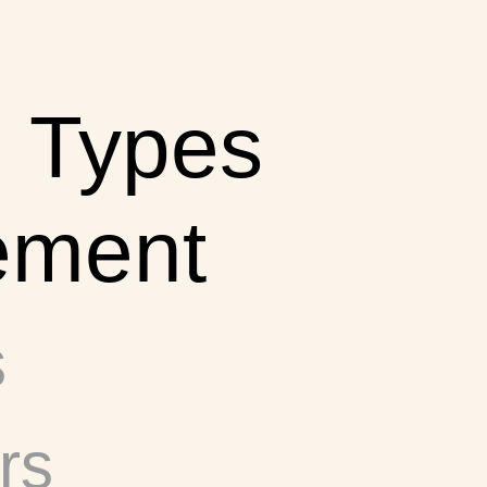
:
Types
ement
s
rs