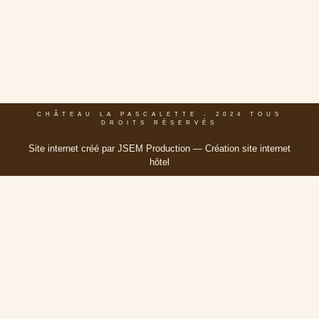
CHÂTEAU LA PASCALETTE - 2024 TOUS
DROITS RÉSERVÉS
Site internet créé par
JSEM Production
— Création site internet
hôtel