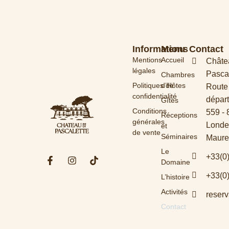
Informations
Menu
Contact
Mentions
Accueil
Châte
légales
Pascal
Chambres
Politiques de
d’Hôtes
Route
confidentialité
dépar
Gîtes
Conditions
559 -
Réceptions
générales
Londe
et
de vente
Séminaires
Maure
Le
+33(0
Domaine
+33(0
L’histoire
Activités
reser
Contact