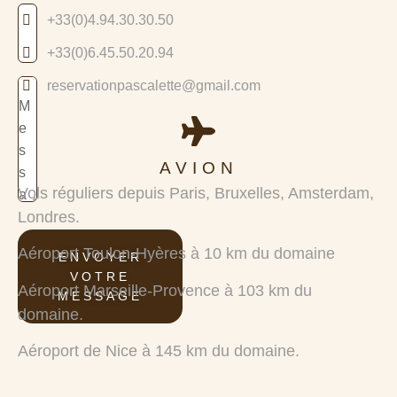
+33(0)4.94.30.30.50
+33(0)6.45.50.20.94
reservationpascalette@gmail.com
AVION
Vols réguliers depuis Paris, Bruxelles, Amsterdam,
Londres.
Aéroport Toulon-Hyères
à 10 km du domaine
ENVOYER
VOTRE
Aéroport Marseille-Provence
à 103 km du
MESSAGE
domaine.
Aéroport de Nice
à 145
km du domaine.