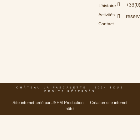
+33(0
L’histoire
Activités
reser
Contact
CHÂTEAU LA PASCALETTE - 2024 TOUS
DROITS RÉSERVÉS
Site internet créé par
JSEM Production
— Création site internet
hôtel