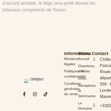
d’accord amiable, le litige sera porté devant les
tribunaux compétents de Toulon.
Informations
Menu
Contact
Mentions
Accueil
Châte
légales
Pascal
Chambres
Politiques de
d’Hôtes
Route
confidentialité
dépar
Gîtes
Conditions
559 -
Réceptions
générales
Londe
et
de vente
Séminaires
Maure
Le
+33(0
Domaine